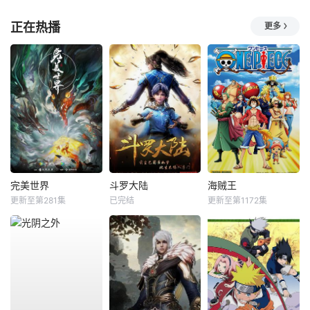
正在热播
更多
完美世界
斗罗大陆
海贼王
更新至第281集
已完结
更新至第1172集