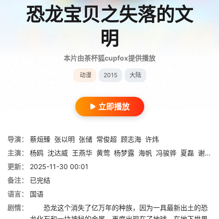
恐龙宝贝之失落的文
明
本片由茶杯狐cupfox提供播放
动漫
2015
大陆
立即播放
导演：
蔡烜臻
张以明
张储
常俊超
顾志海
许炜
主演：
杨鸥
沈达威
王燕华
黄莺
杨梦露
海帆
冯骏骅
夏磊
谢添天
更新：
2025-11-30 00:01
备注：
已完结
语言：
国语
剧情：
恐龙这个消失了亿万年的种族，因为一具最新出土的恐
龙化石和一块神秘的金属，再度出现在了地球。在地下世界