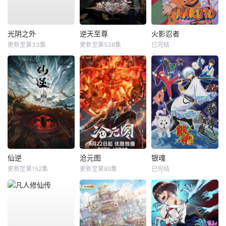
光阴之外
逆天至尊
火影忍者
更新至第33集
更新至第538集
已完结
仙逆
沧元图
银魂
更新至第152集
更新至第89集
已完结