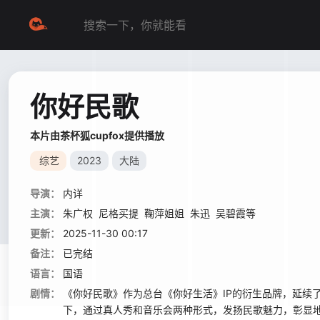
你好民歌
本片由茶杯狐cupfox提供播放
综艺
2023
大陆
导演：
内详
主演：
朱广权
尼格买提
鞠萍姐姐
朱迅
吴碧霞等
更新：
2025-11-30 00:17
备注：
已完结
语言：
国语
剧情：
《你好民歌》作为总台《你好生活》IP的衍生品牌，延续
下，通过真人秀和音乐会两种形式，发扬民歌魅力，彰显地域