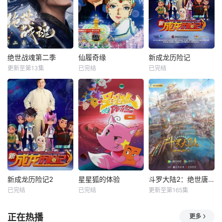
绝世战魂第二季
仙履奇缘
新成龙历险记
更新至第13集
已完结
已完结
新成龙历险记2
星星狐的体验
斗罗大陆2：绝世唐门
已完结
已完结
更新至第165集
正在热播
更多