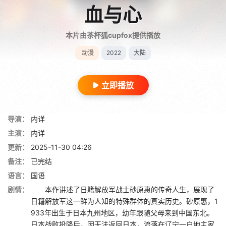
血与心
本片由茶杯狐cupfox提供播放
动漫
2022
大陆
立即播放
导演：
内详
主演：
内详
更新：
2025-11-30 04:26
备注：
已完结
语言：
国语
剧情：
本作讲述了日籍解放军战士砂原惠的传奇人生，展现了
日籍解放军这一鲜为人知的特殊群体的真实历史。砂原惠，1
933年出生于日本九州地区，幼年跟随父母来到中国东北。
日本战败投降后，因无法返回日本，流落在辽宁一户地主家