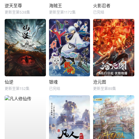
逆天至尊
海贼王
火影忍者
更新至第538集
更新至第1172集
已完结
仙逆
银魂
沧元图
更新至第152集
已完结
更新至第89集