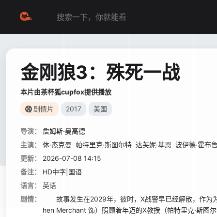
金刚狼3：殊死一战
本片由茶杯狐cupfox提供播放
剧情片
2017
美国
导演：
詹姆斯·曼高德
主演：
休·杰克曼
帕特里克·斯图尔特
达芙妮·基恩
波伊德·霍布
更新：
2026-07-08 14:15
备注：
HD中字|国语
语言：
英语
剧情：
故事发生在2029年，彼时，X战警早已经解散，作为为数不多
hen Merchant 饰）照顾着年迈的X教授（帕特里克·斯图尔特 