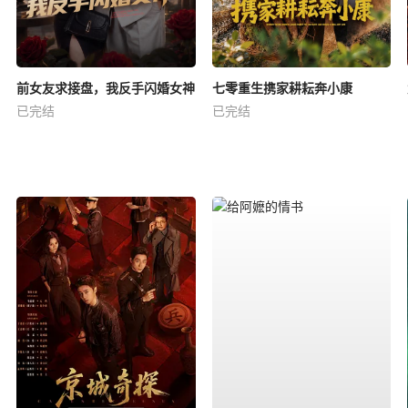
前女友求接盘，我反手闪婚女神
七零重生携家耕耘奔小康
已完结
已完结