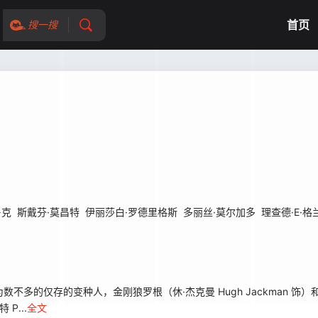
首页
搜一搜
鲁克
斯戴芬·莫昌特
伊丽莎白·罗德里格斯
多丽丝·莫尔加多
理查德·E·格
的仅存的变种人，金刚狼罗根（休·杰克曼 Hugh Jackman 饰）和卡
P...
全文