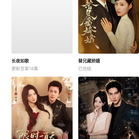
长夜如歌
替兄藏娇娥
更新至第18集
已完结