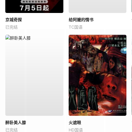
京城奇探
给阿嬷的情书
已完结
TC国语
醉卧美人膝
火遮眼
已完结
HD国语