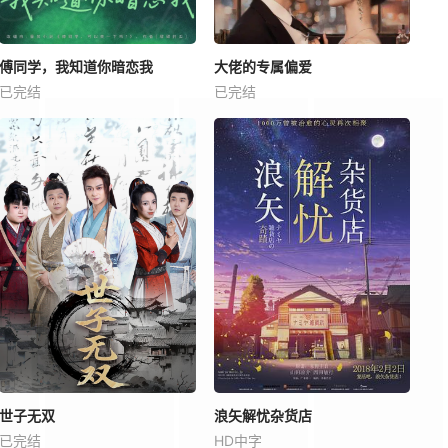
傅同学，我知道你暗恋我
大佬的专属偏爱
已完结
已完结
世子无双
浪矢解忧杂货店
已完结
HD中字