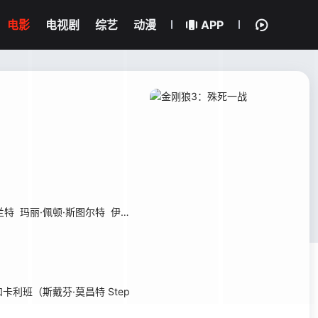
电影
电视剧
综艺
动漫
APP
兰特
玛丽·佩顿·斯图尔特
伊利斯·尼尔
埃里克·拉萨尔
劳伦·格罗斯
胡安
利班（斯戴芬·莫昌特 Step