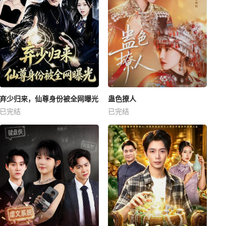
弃少归来，仙尊身份被全网曝光
蛊色撩人
已完结
已完结