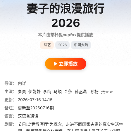
妻子的浪漫旅行
2026
本片由茶杯狐cupfox提供播放
综艺
2026
中国大陆
立即播放
导演：
内详
主演：
秦昊
伊能静
李纯
马頔
金莎
孙丞潇
孙杨
张豆豆
更新：
2026-07-16 14:15
备注：
更新至20260716期
语言：
汉语普通话
剧情：
节目以“世界客厅“为概念，走进不同国家夫妻的真实生活空
间。节目聚焦跨文化伴侣，在共同旅行中展开关于文化观