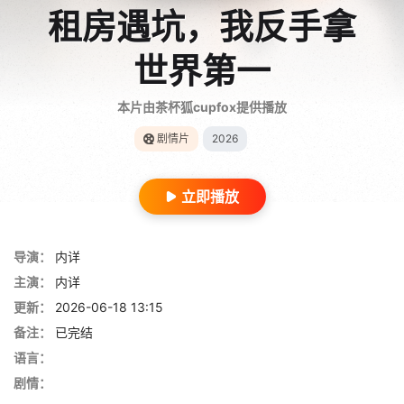
租房遇坑，我反手拿
世界第一
本片由茶杯狐cupfox提供播放
剧情片
2026
立即播放
导演：
内详
主演：
内详
更新：
2026-06-18 13:15
备注：
已完结
语言：
剧情：