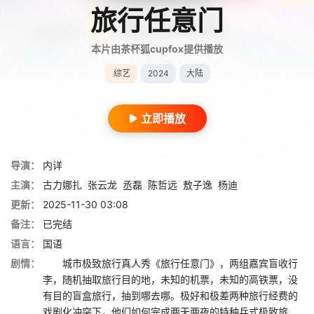
旅行任意门
本片由茶杯狐cupfox提供播放
综艺
2024
大陆
立即播放
导演：
内详
主演：
古力娜扎
张云龙
丞磊
陈哲远
敖子逸
杨迪
更新：
2025-11-30 03:08
备注：
已完结
语言：
国语
剧情：
城市极致旅行真人秀《旅行任意门》，两组嘉宾盲收行
李，随机抽取旅行目的地，未知的机票，未知的高铁票，没
有目的盲盒旅行，抽到哪去哪。极好和极差两种旅行经费的
戏剧化冲突下，他们如何完成两天两夜的特种兵式极致旅