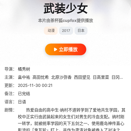
武装少女
本片由茶杯狐cupfox提供播放
动漫
2017
日本
立即播放
导演：
橘秀树
主演：
畠中祐
高田忧希
北原沙弥香
西田望见
日高里菜
日冈夏美
更新：
2025-11-30 00:21
备注：
已完结
语言：
日语
剧情：
热爱自由的高中生·纳村不道转学到了爱地共生学园，其
校中正实行由武装起来的女生们对男生的冷血支配。纳村刚
一转学，就被统率学园的天下五剑之一、使用鹿岛神传直心
影流的「鬼瓦轮」盯上，并作为肃清对象被卷入了对决之