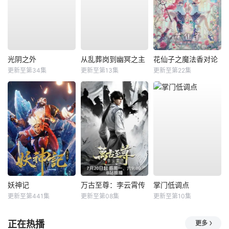
光阴之外
从乱葬岗到幽冥之主
花仙子之魔法香对论
更新至第34集
更新至第13集
更新至第22集
妖神记
万古至尊：李云霄传
掌门低调点
更新至第441集
更新至第08集
更新至第10集
正在热播
更多