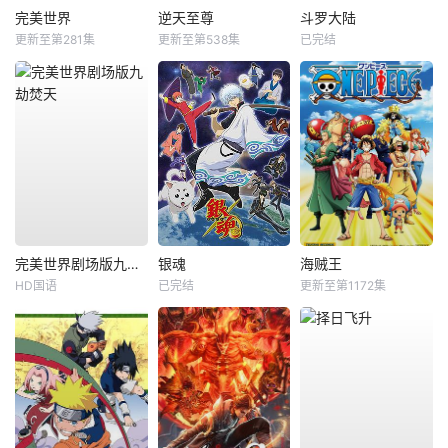
完美世界
逆天至尊
斗罗大陆
更新至第281集
更新至第538集
已完结
完美世界剧场版九劫焚天
银魂
海贼王
HD国语
已完结
更新至第1172集