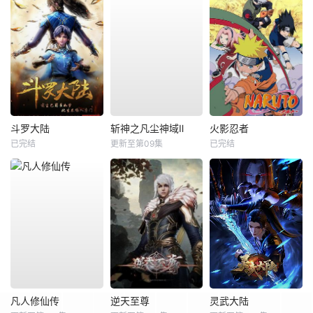
斗罗大陆
斩神之凡尘神域Ⅱ
火影忍者
已完结
更新至第09集
已完结
凡人修仙传
逆天至尊
灵武大陆