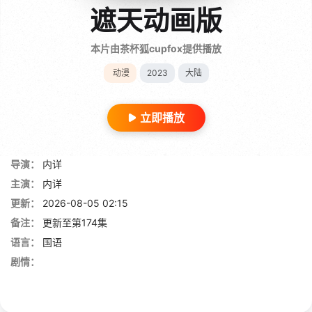
遮天动画版
本片由茶杯狐cupfox提供播放
动漫
2023
大陆
立即播放
导演：
内详
主演：
内详
更新：
2026-08-05 02:15
备注：
更新至第174集
语言：
国语
剧情：