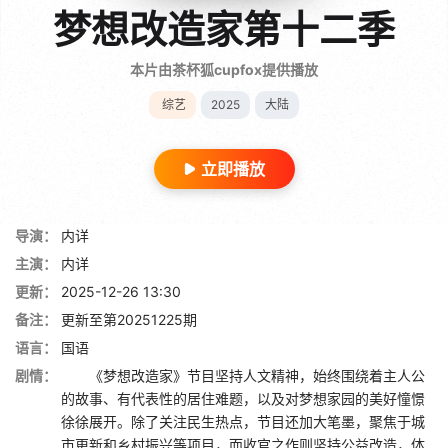
梦想改造家第十二季
本片由茶杯狐cupfox提供播放
综艺
2025
大陆
立即播放
导演：
内详
主演：
内详
更新：
2025-12-26 13:30
备注：
更新至第20251225期
语言：
国语
剧情：
《梦想改造家》节目坚持人文精神，始终围绕着主人公
的故事、有代表性的居住难题，以及对梦想家园的美好憧憬
徐徐展开。除了关注民生热点，节目还加大笔墨，聚焦于城
市更新和乡村振兴等项目，而收官之作则坚持公益改造，体